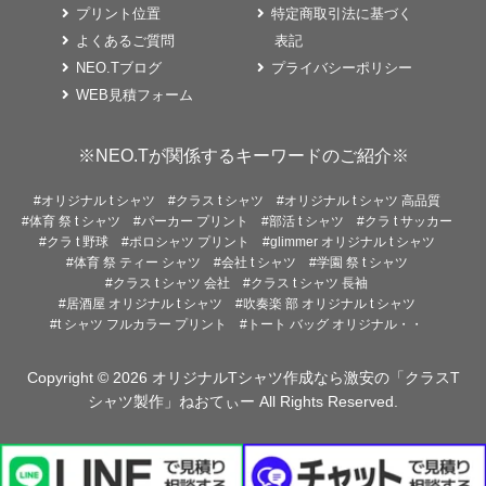
プリント位置
特定商取引法に基づく
よくあるご質問
表記
NEO.Tブログ
プライバシーポリシー
WEB見積フォーム
※NEO.Tが関係するキーワードのご紹介※
#オリジナル t シャツ
#クラス t シャツ
#オリジナル t シャツ 高品質
#体育 祭 t シャツ
#パーカー プリント
#部活 t シャツ
#クラ t サッカー
#クラ t 野球
#ポロシャツ プリント
#glimmer オリジナル t シャツ
#体育 祭 ティー シャツ
#会社 t シャツ
#学園 祭 t シャツ
#クラス t シャツ 会社
#クラス t シャツ 長袖
#居酒屋 オリジナル t シャツ
#吹奏楽 部 オリジナル t シャツ
#t シャツ フルカラー プリント
#トート バッグ オリジナル・・
Copyright © 2026
オリジナルTシャツ作成なら激安の「クラスT
シャツ製作」ねおてぃー
All Rights Reserved.