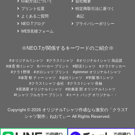
印刷方法について
会社概要
プリント位置
特定商取引法に基づく
よくあるご質問
表記
NEO.Tブログ
プライバシーポリシー
WEB見積フォーム
※NEO.Tが関係するキーワードのご紹介※
#オリジナル t シャツ
#クラス t シャツ
#オリジナル t シャツ 高品質
#体育 祭 t シャツ
#パーカー プリント
#部活 t シャツ
#クラ t サッカー
#クラ t 野球
#ポロシャツ プリント
#glimmer オリジナル t シャツ
#体育 祭 ティー シャツ
#会社 t シャツ
#学園 祭 t シャツ
#クラス t シャツ 会社
#クラス t シャツ 長袖
#居酒屋 オリジナル t シャツ
#吹奏楽 部 オリジナル t シャツ
#t シャツ フルカラー プリント
#トート バッグ オリジナル・・
Copyright © 2026
オリジナルTシャツ作成なら激安の「クラスT
シャツ製作」ねおてぃー
All Rights Reserved.