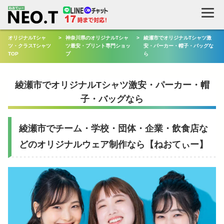
検
索
オリジナルTシャ
>
神奈川県のオリジナルTシャ
>
綾瀬市でオリジナルTシャツ激
ツ・クラスTシャツ
ツ最安・プリント専門ショッ
安・パーカー・帽子・バッグな
TOP
プ
ら
綾瀬市でオリジナルTシャツ激安・パーカー・帽
子・バッグなら
綾瀬市でチーム・学校・団体・企業・飲食店な
どのオリジナルウェア制作なら【ねおてぃー】