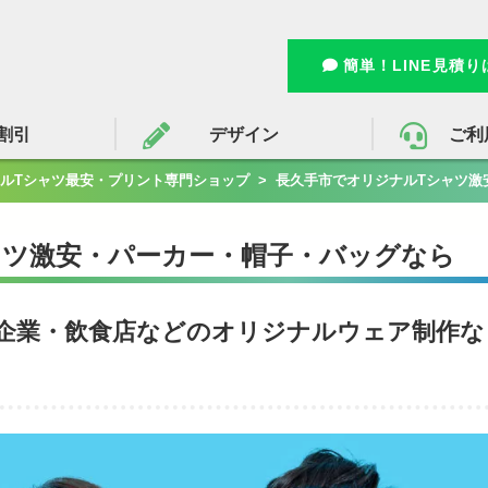
簡単！LINE見積
割引
デザイン
ご利
ルTシャツ最安・プリント専門ショップ
>
長久手市でオリジナルTシャツ激
ャツ激安・パーカー・帽子・バッグなら
企業・飲食店などのオリジナルウェア制作な