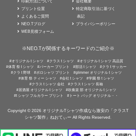
印刷方法について
会社概要
プリント位置
特定商取引法に基づく
よくあるご質問
表記
NEO.Tブログ
プライバシーポリシー
WEB見積フォーム
※NEO.Tが関係するキーワードのご紹介※
#オリジナル t シャツ
#クラス t シャツ
#オリジナル t シャツ 高品質
#体育 祭 t シャツ
#パーカー プリント
#部活 t シャツ
#クラ t サッカー
#クラ t 野球
#ポロシャツ プリント
#glimmer オリジナル t シャツ
#体育 祭 ティー シャツ
#会社 t シャツ
#学園 祭 t シャツ
#クラス t シャツ 会社
#クラス t シャツ 長袖
#居酒屋 オリジナル t シャツ
#吹奏楽 部 オリジナル t シャツ
#t シャツ フルカラー プリント
#トート バッグ オリジナル・・
Copyright © 2026
オリジナルTシャツ作成なら激安の「クラスT
シャツ製作」ねおてぃー
All Rights Reserved.