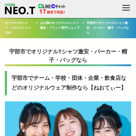
検
索
オリジナルTシャ
>
山口県のオリジナルTシャツ
>
宇部市でオリジナルTシャツ激
ツ・クラスTシャツ
最安・プリント専門ショップ
安・パーカー・帽子・バッグな
TOP
ら
宇部市でオリジナルTシャツ激安・パーカー・帽
子・バッグなら
宇部市でチーム・学校・団体・企業・飲食店な
どのオリジナルウェア制作なら【ねおてぃー】