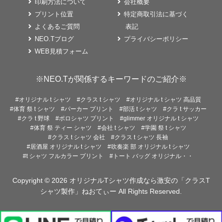
印刷方法について
会社概要
プリント位置
特定商取引法に基づく
よくあるご質問
表記
NEO.Tブログ
プライバシーポリシー
WEB見積フォーム
※NEO.Tが関係するキーワードのご紹介※
#オリジナル t シャツ
#クラス t シャツ
#オリジナル t シャツ 高品質
#体育 祭 t シャツ
#パーカー プリント
#部活 t シャツ
#クラ t サッカー
#クラ t 野球
#ポロシャツ プリント
#glimmer オリジナル t シャツ
#体育 祭 ティー シャツ
#会社 t シャツ
#学園 祭 t シャツ
#クラス t シャツ 会社
#クラス t シャツ 長袖
#居酒屋 オリジナル t シャツ
#吹奏楽 部 オリジナル t シャツ
#t シャツ フルカラー プリント
#トート バッグ オリジナル・・
Copyright © 2026
オリジナルTシャツ作成なら激安の「クラスT
シャツ製作」ねおてぃー
All Rights Reserved.