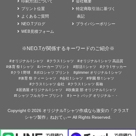
印刷方法について
会社概要
プリント位置
特定商取引法に基づく
よくあるご質問
表記
NEO.Tブログ
プライバシーポリシー
WEB見積フォーム
※NEO.Tが関係するキーワードのご紹介※
#オリジナル t シャツ
#クラス t シャツ
#オリジナル t シャツ 高品質
#体育 祭 t シャツ
#パーカー プリント
#部活 t シャツ
#クラ t サッカー
#クラ t 野球
#ポロシャツ プリント
#glimmer オリジナル t シャツ
#体育 祭 ティー シャツ
#会社 t シャツ
#学園 祭 t シャツ
#クラス t シャツ 会社
#クラス t シャツ 長袖
#居酒屋 オリジナル t シャツ
#吹奏楽 部 オリジナル t シャツ
#t シャツ フルカラー プリント
#トート バッグ オリジナル・・
Copyright © 2026
オリジナルTシャツ作成なら激安の「クラスT
シャツ製作」ねおてぃー
All Rights Reserved.