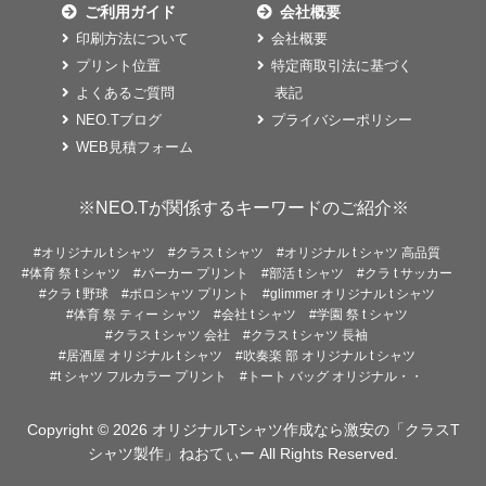
ご利用ガイド
会社概要
印刷方法について
会社概要
プリント位置
特定商取引法に基づく
よくあるご質問
表記
NEO.Tブログ
プライバシーポリシー
WEB見積フォーム
※NEO.Tが関係するキーワードのご紹介※
#オリジナル t シャツ
#クラス t シャツ
#オリジナル t シャツ 高品質
#体育 祭 t シャツ
#パーカー プリント
#部活 t シャツ
#クラ t サッカー
#クラ t 野球
#ポロシャツ プリント
#glimmer オリジナル t シャツ
#体育 祭 ティー シャツ
#会社 t シャツ
#学園 祭 t シャツ
#クラス t シャツ 会社
#クラス t シャツ 長袖
#居酒屋 オリジナル t シャツ
#吹奏楽 部 オリジナル t シャツ
#t シャツ フルカラー プリント
#トート バッグ オリジナル・・
Copyright © 2026
オリジナルTシャツ作成なら激安の「クラスT
シャツ製作」ねおてぃー
All Rights Reserved.