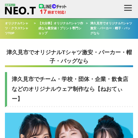
検
索
オリジナルTシャ
>
【大分県】オリジナルTシャツ作
>
津久見市でオリジナルTシャツ
ツ・クラスTシャ
成なら最安値！プリント専門シ
激安・パーカー・帽子・バッ
ツTOP
ョップ
グなら
津久見市でオリジナルTシャツ激安・パーカー・帽
子・バッグなら
津久見市でチーム・学校・団体・企業・飲食店
などのオリジナルウェア制作なら【ねおてぃ
ー】