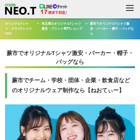
検
索
オリジナルTシャ
>
埼玉県のオリジナルTシャツ
>
蕨市でオリジナルTシャツ激
ツ・クラスTシャツ
最安・プリント専門ショップ
安・パーカー・帽子・バッグな
TOP
ら
蕨市でオリジナルTシャツ激安・パーカー・帽子・
バッグなら
蕨市でチーム・学校・団体・企業・飲食店など
のオリジナルウェア制作なら【ねおてぃー】