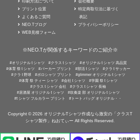
印刷方法について
会社概要
プリント位置
特定商取引法に基づく
よくあるご質問
表記
NEO.Tブログ
プライバシーポリシー
WEB見積フォーム
※NEO.Tが関係するキーワードのご紹介※
#オリジナル t シャツ
#クラス t シャツ
#オリジナル t シャツ 高品質
#体育 祭 t シャツ
#パーカー プリント
#部活 t シャツ
#クラ t サッカー
#クラ t 野球
#ポロシャツ プリント
#glimmer オリジナル t シャツ
#体育 祭 ティー シャツ
#会社 t シャツ
#学園 祭 t シャツ
#クラス t シャツ 会社
#クラス t シャツ 長袖
#居酒屋 オリジナル t シャツ
#吹奏楽 部 オリジナル t シャツ
#t シャツ フルカラー プリント
#トート バッグ オリジナル・・
Copyright © 2026
オリジナルTシャツ作成なら激安の「クラスT
シャツ製作」ねおてぃー
All Rights Reserved.