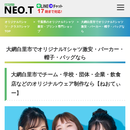
検
索
オリジナルTシャ
>
千葉県のオリジナルTシャツ
>
大網白里市でオリジナルTシャツ
ツ・クラスTシャツ
最安・プリント専門ショッ
激安・パーカー・帽子・バッグな
TOP
プ
ら
大網白里市でオリジナルTシャツ激安・パーカー・
帽子・バッグなら
大網白里市でチーム・学校・団体・企業・飲食
店などのオリジナルウェア制作なら【ねおてぃ
ー】