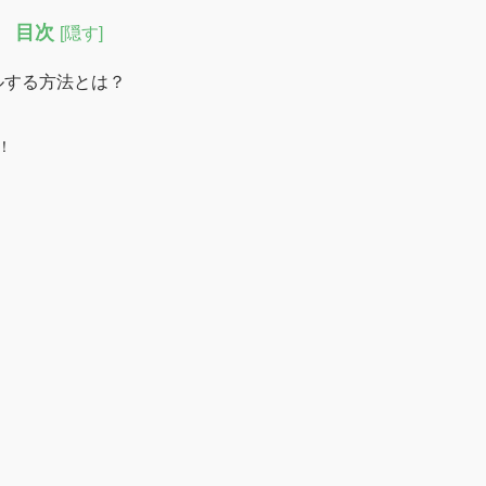
目次
[
隠す
]
ルする方法とは？
！