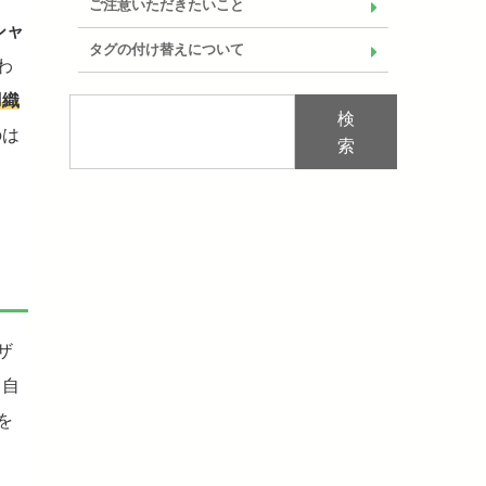
ご注意いただきたいこと
シャ
タグの付け替えについて
わ
羽織
検
のは
索
ザ
て自
を