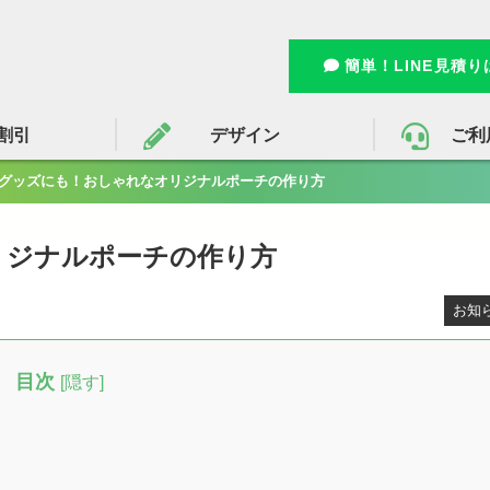
簡単！LINE見積
割引
デザイン
ご利
グッズにも！おしゃれなオリジナルポーチの作り方
リジナルポーチの作り方
お知
目次
[
隠す
]