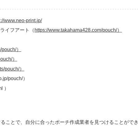
s://www.neo-print.jp/
マライフアート（
https://www.takahama428.com/pouch/）
m/pouch/）
/pouch/）
cts/pouch/）
p/pouch/）
ml ）
することで、自分に合ったポーチ作成業者を見つけることがで