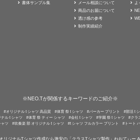
書体サンプル集
メール相談について
よ
商品のお届について
N
透け感の参考
W
制作実績紹介
※NEO.Tが関係するキーワードのご紹介※
#オリジナル t シャツ 高品質
#体育 祭 t シャツ
#パーカー プリント
#部活 t 
リジナル t シャツ
#体育 祭 ティー シャツ
#会社 t シャツ
#学園 祭 t シャツ
#クラス
シャツ
#吹奏楽 部 オリジナル t シャツ
#t シャツ フルカラー プリント
#トート 
オリジナルTシャツ作成なら激安の「クラスTシャツ製作」ねおてぃー
Al