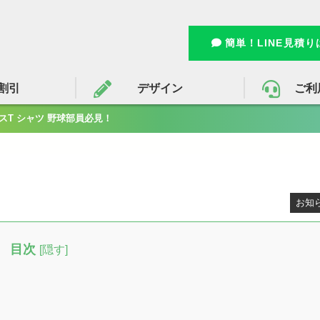
簡単！LINE見積
割引
デザイン
ご利
スT シャツ 野球部員必見！
お知
目次
[
隠す
]