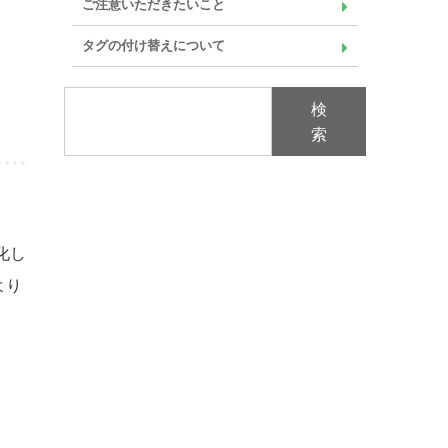
ご注意いただきたいこと
タグの付け替えについて
検
索
。
化し
より