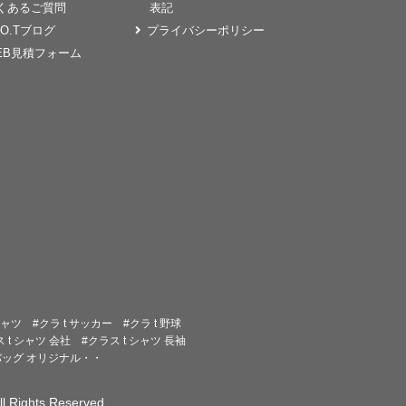
くあるご質問
表記
EO.Tブログ
プライバシーポリシー
EB見積フォーム
シャツ
#クラ t サッカー
#クラ t 野球
 t シャツ 会社
#クラス t シャツ 長袖
バッグ オリジナル・・
l Rights Reserved.