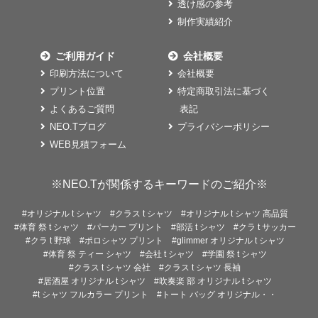
透け感の参考
制作実績紹介
ご利用ガイド
会社概要
印刷方法について
会社概要
プリント位置
特定商取引法に基づく
よくあるご質問
表記
NEO.Tブログ
プライバシーポリシー
WEB見積フォーム
※NEO.Tが関係するキーワードのご紹介※
#オリジナル t シャツ
#クラス t シャツ
#オリジナル t シャツ 高品質
#体育 祭 t シャツ
#パーカー プリント
#部活 t シャツ
#クラ t サッカー
#クラ t 野球
#ポロシャツ プリント
#glimmer オリジナル t シャツ
#体育 祭 ティー シャツ
#会社 t シャツ
#学園 祭 t シャツ
#クラス t シャツ 会社
#クラス t シャツ 長袖
#居酒屋 オリジナル t シャツ
#吹奏楽 部 オリジナル t シャツ
#t シャツ フルカラー プリント
#トート バッグ オリジナル・・