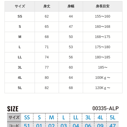
サイズ
身丈
身幅
身長目安
SS
62
44
155〜160
S
65
47
160〜168
M
68
50
168〜175
L
71
53
175〜180
LL
74
56
180〜185
3L
77
60
185〜
4L
80
64
100Kｇ〜
5L
82
68
120Kｇ〜